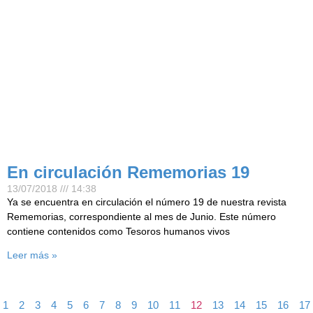
En circulación Rememorias 19
13/07/2018
14:38
Ya se encuentra en circulación el número 19 de nuestra revista
Rememorias, correspondiente al mes de Junio. Este número
contiene contenidos como Tesoros humanos vivos
Leer más »
1
2
3
4
5
6
7
8
9
10
11
12
13
14
15
16
17