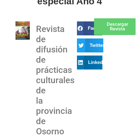
especial Año 4
Ver
Descargar
Revista
Facebook
Revista
Revista
de
Twitter
difusión
de
LinkedIn
prácticas
culturales
de
la
provincia
de
Osorno