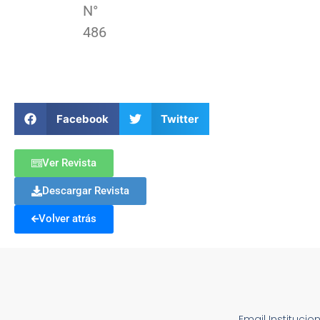
N°
486
Facebook
Twitter
Ver Revista
Descargar Revista
Volver atrás
Email Institucio