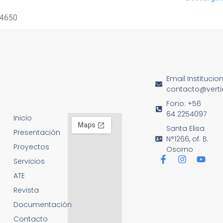
4650
Email Institucio
contacto@vertie
Fono: +56
64 2254097
Inicio
Santa Elisa
Presentación
N°1266, of. B.
Proyectos
Osorno
Servicios
ATE
Revista
Documentación
Contacto